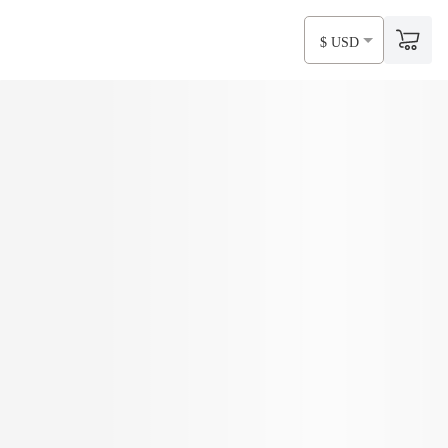
$ USD