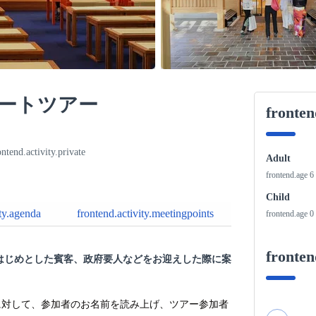
ートツアー
fronte
ontend.activity.private
Adult
frontend.age 6
Child
ity.agenda
frontend.activity.meetingpoints
frontend.age 0 
fronten
はじめとした賓客、政府要人などをお迎えした際に案
。
に対して、参加者のお名前を読み上げ、ツアー参加者