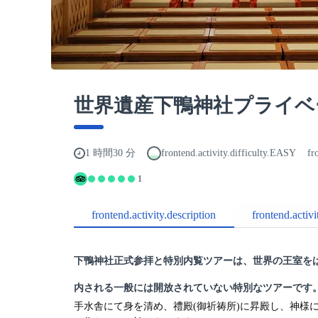
世界遺産下鴨神社プライベ
1 時間30 分
frontend.activity.difficulty.EASY
fr
1
frontend.activity.description
frontend.activ
下鴨神社正式参拝と特別内覧ツアーは、世界の王室を
内される一般には開放されていない特別なツアーです
手水舎にて身を清め、禮殿(御祈祷所)に昇殿し、神様