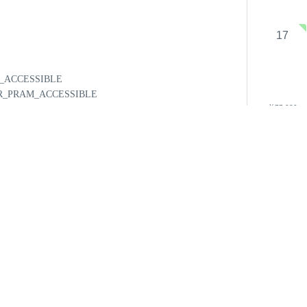
17
IR_ACCESSIBLE
R_OR_PRAM_ACCESSIBLE
￥
77,000
TRANSPORTATION_NEARBY
24
なります
ん。
い場合があります。
￥
77,000
31
￥
77,000
frontend.calen