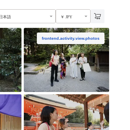
日本語
￥ JPY
frontend.activity.view.photos