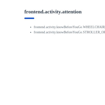
frontend.activity.attention
frontend.activity.knowBeforeYouGo.WHEELCHA
frontend.activity.knowBeforeYouGo.STROLLE
frontend.activity.knowBeforeYouGo.PUBLIC_
6名以上の団体の撤下品はグループでひとつと
6名以上の団体はさるやでのお接待はありませ
休憩処さるやのお接待は日によって対応できな
0~5歳無料・6歳以上大人料金
frontend.cancellation.policy
frontend.penalty.rule.statement
frontend.penalty.rule.statement