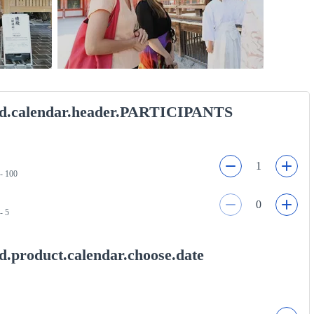
nd.calendar.header.PARTICIPANTS
1
 - 100
0
- 5
d.product.calendar.choose.date