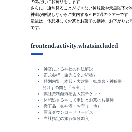
の為だけにお祷りをします。
さらに、通常見ることができない神服殿や天皇陛下が
神職が解説しながらご案内するVIP待遇のツアーです
最後は、休憩処にてお茶とお菓子の接待、お下がりと
です。
frontend.activity.whatsincluded
神官による神社の作法解説
正式参拝（旅先安全ご祈祷）
特別内覧（本殿・大炊殿・御車舎・神服殿・
開けずの間と「玉座」）
鴨社資料館秀穂舎入館チケット
休憩処さるやにて申餅とお茶のお接待
撤下品（御神酒・お守り 他）
写真ダウンロードサービス
当社指定の旅行保険加入