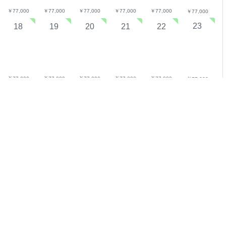
￥
￥
￥
￥
￥
77,000
77,000
77,000
77,000
77,000
￥
77,000
23
18
19
20
21
22
￥
￥
￥
￥
￥
77,000
77,000
77,000
77,000
77,000
￥
77,000
30
25
26
27
28
29
￥
￥
￥
￥
￥
77,000
77,000
77,000
77,000
77,000
￥
77,000
dar.showing.prices.in